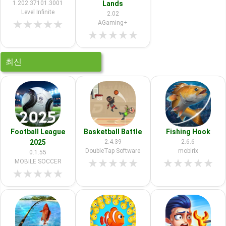
1.202.37101.3001
Lands
Level Infinite
2.02
★
★
★
★
★
AGaming+
★
★
★
★
★
최신
Football League
Basketball Battle
Fishing Hook
2025
2.4.39
2.6.6
DoubleTap Software
mobirix
0.1.55
★
★
★
★
★
★
★
★
★
★
MOBILE SOCCER
★
★
★
★
★