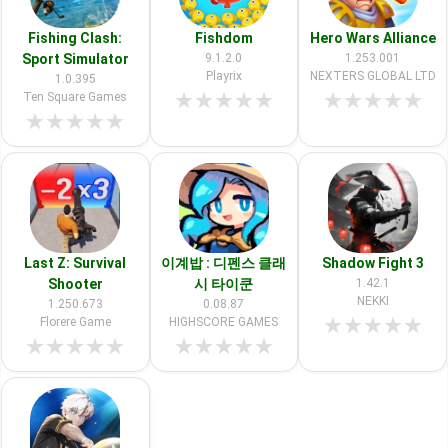
Fishing Clash:
Fishdom
Hero Wars Alliance
Sport Simulator
9.1.2.0
1.253.001
Playrix
NEXTERS GLOBAL LTD
1.0.395
★
★
★
★
★
★
★
★
★
★
Ten Square Games
★
★
★
★
★
Last Z: Survival
이계밥 : 디펜스 클래
Shadow Fight 3
Shooter
시 타이쿤
1.42.1
NEKKI
1.250.673
0.08.87
★
★
★
★
★
Florere Game
HIGHSCORE GAMES
★
★
★
★
★
★
★
★
★
★