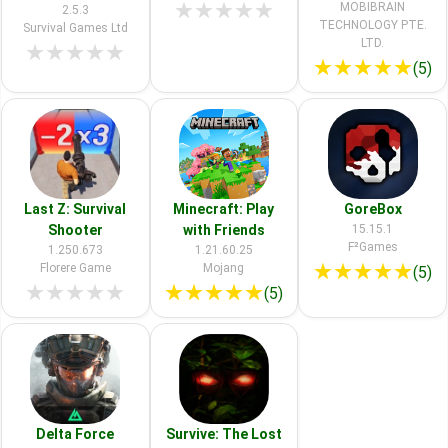
★
★
★
★
★
MOBIBRAIN
2.5.3
TECHNOLOGY PTE.
Survival Games Ltd
LTD.
★
★
★
★
★
★
★
★
★
★
(5)
Last Z: Survival
Minecraft: Play
GoreBox
Shooter
with Friends
15.15.1
F²Games
1.250.673
1.21.60.25
★
★
★
★
★
Florere Game
Mojang
(5)
★
★
★
★
★
★
★
★
★
★
(5)
Delta Force
Survive: The Lost