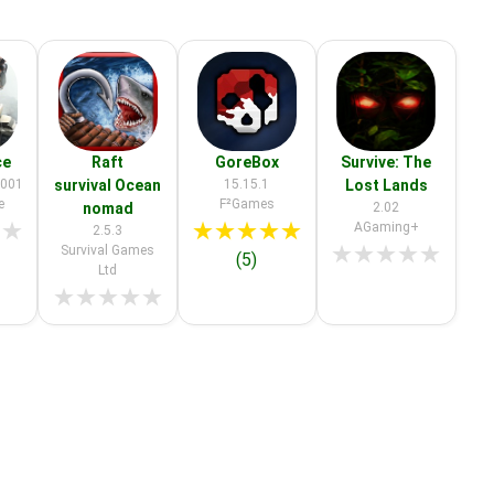
ce
Raft
GoreBox
Survive: The
3001
survival Ocean
15.15.1
Lost Lands
e
F²Games
nomad
2.02
★
★
★
★
★
★
★
AGaming+
2.5.3
★
★
★
★
★
Survival Games
(5)
Ltd
★
★
★
★
★