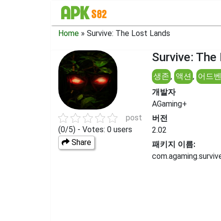
Home
»
Survive: The Lost Lands
Survive: Th
생존
,
액션
,
어드
개발자
AGaming+
post
버전
(0/5) - Votes: 0 users
2.02
Share
패키지 이름:
com.agaming.survive