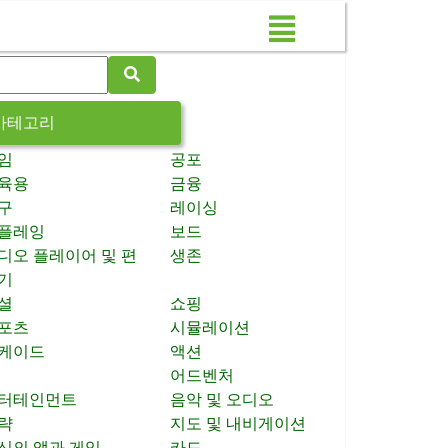
카테고리
임
공포
육용
금융
구
레이싱
플레잉
보드
디오 플레이어 및 편
생존
기
셜
쇼핑
포츠
시뮬레이션
케이드
액션
어드벤처
터테인먼트
음악 및 오디오
략
지도 및 내비게이션
신의 앱과 게임
카드