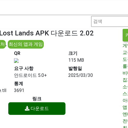
e Lost Lands APK 다운로드 2.02
벤처
,
최신의 앱과 게임
게
교
QR
크기
도
115 MB
롤
요구 사항
발행일
비
안드로이드 5.0+
2025/03/30
집
통계
소
.tll
3691
스
링크
아
앱
다운로드
엔
전
최