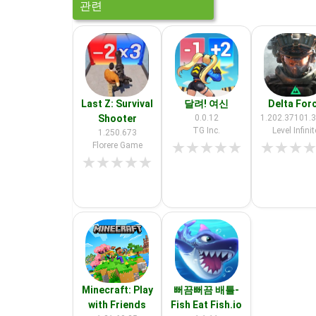
관련
Last Z: Survival
달려! 여신
Delta For
Shooter
0.0.12
1.202.37101.
TG Inc.
Level Infinit
1.250.673
★
★
★
★
★
★
★
★
Florere Game
★
★
★
★
★
Minecraft: Play
뻐끔뻐끔 배틀-
with Friends
Fish Eat Fish.io